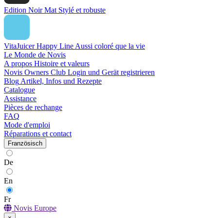
Edition Noir Mat
Stylé et robuste
VitaJuicer Happy Line
Aussi coloré que la vie
Le Monde de Novis
A propos
Histoire et valeurs
Novis Owners Club
Login und Gerät registrieren
Blog
Artikel, Infos und Rezepte
Catalogue
Assistance
Pièces de rechange
FAQ
Mode d'emploi
Réparations et contact
Französisch
De
En
Fr
Novis Europe
×