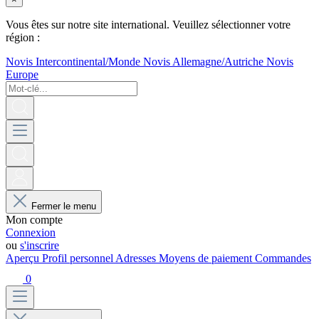
Vous êtes sur notre site international. Veuillez sélectionner votre
région :
Novis Intercontinental/Monde
Novis Allemagne/Autriche
Novis
Europe
Fermer le menu
Mon compte
Connexion
ou
s'inscrire
Aperçu
Profil personnel
Adresses
Moyens de paiement
Commandes
0