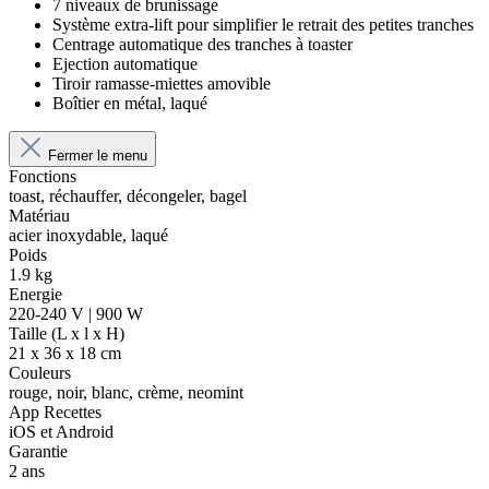
7 niveaux de brunissage
Système extra-lift pour simplifier le retrait des petites tranches
Centrage automatique des tranches à toaster
Ejection automatique
Tiroir ramasse-miettes amovible
Boîtier en métal, laqué
Fermer le menu
Fonctions
toast, réchauffer, décongeler, bagel
Matériau
acier inoxydable, laqué
Poids
1.9 kg
Energie
220-240 V | 900 W
Taille (L x l x H)
21 x 36 x 18 cm
Couleurs
rouge, noir, blanc, crème, neomint
App Recettes
iOS et Android
Garantie
2 ans