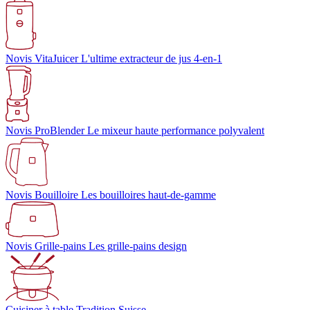
Novis VitaJuicer
L'ultime extracteur de jus 4-en-1
Novis ProBlender
Le mixeur haute performance polyvalent
Novis Bouilloire
Les bouilloires haut-de-gamme
Novis Grille-pains
Les grille-pains design
Cuisiner à table
Tradition Suisse