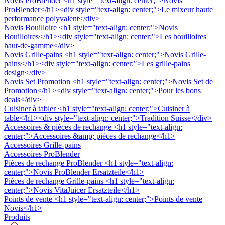
Novis ProBlender
<h1 style="text-align: center;">Novis
ProBlender</h1><div style="text-align: center;">Le mixeur haute
performance polyvalent</div>
Novis Bouilloire
<h1 style="text-align: center;">Novis
Bouilloires</h1><div style="text-align: center;">Les bouilloires
haut-de-gamme</div>
Novis Grille-pains
<h1 style="text-align: center;">Novis Grille-
pains</h1><div style="text-align: center;">Les grille-pains
design</div>
Novis Set Promotion
<h1 style="text-align: center;">Novis Set de
Promotion</h1><div style="text-align: center;">Pour les bons
deals</div>
Cuisiner à tabler
<h1 style="text-align: center;">Cuisiner à
table</h1><div style="text-align: center;">Tradition Suisse</div>
Accessoires & pièces de rechange
<h1 style="text-align:
center;">Accessoires &amp; pièces de rechange</h1>
Accessoires Grille-pains
Accessoires ProBlender
Pièces de rechange ProBlender
<h1 style="text-align:
center;">Novis ProBlender Ersatzteile</h1>
Pièces de rechange Grille-pains
<h1 style="text-align:
center;">Novis VitaJuicer Ersatzteile</h1>
Points de vente
<h1 style="text-align: center;">Points de vente
Novis</h1>
Produits