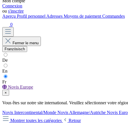
Mon compte
Connexion
ou
s'inscrire
Aperçu
Profil personnel
Adresses
Moyens de paiement
Commandes
0
Fermer le menu
Französisch
De
En
Fr
Novis Europe
×
Vous êtes sur notre site international. Veuillez sélectionner votre régio
Novis Intercontinental/Monde
Novis Allemagne/Autriche
Novis Euro
Montrer toutes les catégories
Retour