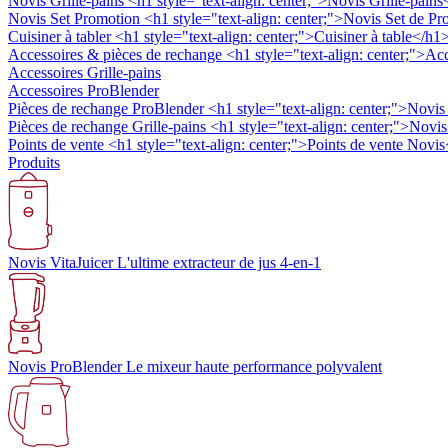
Novis Grille-pains
<h1 style="text-align: center;">Novis Grille-pains
Novis Set Promotion
<h1 style="text-align: center;">Novis Set de Pr
Cuisiner à tabler
<h1 style="text-align: center;">Cuisiner à table</h1
Accessoires & pièces de rechange
<h1 style="text-align: center;">A
Accessoires Grille-pains
Accessoires ProBlender
Pièces de rechange ProBlender
<h1 style="text-align: center;">Novis
Pièces de rechange Grille-pains
<h1 style="text-align: center;">Novis
Points de vente
<h1 style="text-align: center;">Points de vente Novi
Produits
Novis VitaJuicer
L'ultime extracteur de jus 4-en-1
Novis ProBlender
Le mixeur haute performance polyvalent