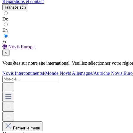
Réparations et contact
Französisch
De
En
Fr
Novis Europe
×
Vous êtes sur notre site international. Veuillez sélectionner votre régio
Novis Intercontinental/Monde
Novis Allemagne/Autriche
Novis Euro
Fermer le menu