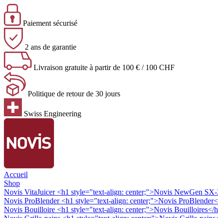
Paiement sécurisé
2 ans de garantie
Livraison gratuite à partir de 100 € / 100 CHF
Politique de retour de 30 jours
Swiss Engineering
Accueil
Shop
Novis VitaJuicer
<h1 style="text-align: center;">Novis NewGen SX-3 
Novis ProBlender
<h1 style="text-align: center;">Novis ProBlender<
Novis Bouilloire
<h1 style="text-align: center;">Novis Bouilloires</