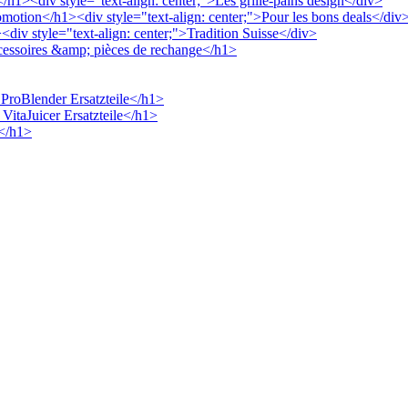
</h1><div style="text-align: center;">Les grille-pains design</div>
omotion</h1><div style="text-align: center;">Pour les bons deals</div
><div style="text-align: center;">Tradition Suisse</div>
ccessoires &amp; pièces de rechange</h1>
 ProBlender Ersatzteile</h1>
 VitaJuicer Ersatzteile</h1>
s</h1>