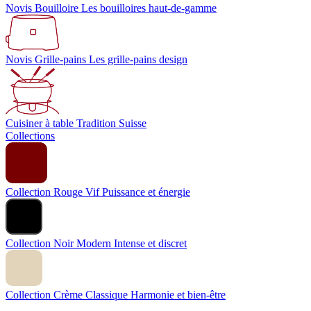
Novis Bouilloire
Les bouilloires haut-de-gamme
Novis Grille-pains
Les grille-pains design
Cuisiner à table
Tradition Suisse
Collections
Collection Rouge Vif
Puissance et énergie
Collection Noir Modern
Intense et discret
Collection Crème Classique
Harmonie et bien-être