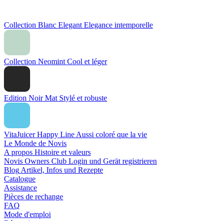
Collection Blanc Elegant
Elegance intemporelle
Collection Neomint
Cool et léger
Edition Noir Mat
Stylé et robuste
VitaJuicer Happy Line
Aussi coloré que la vie
Le Monde de Novis
A propos
Histoire et valeurs
Novis Owners Club
Login und Gerät registrieren
Blog
Artikel, Infos und Rezepte
Catalogue
Assistance
Pièces de rechange
FAQ
Mode d'emploi