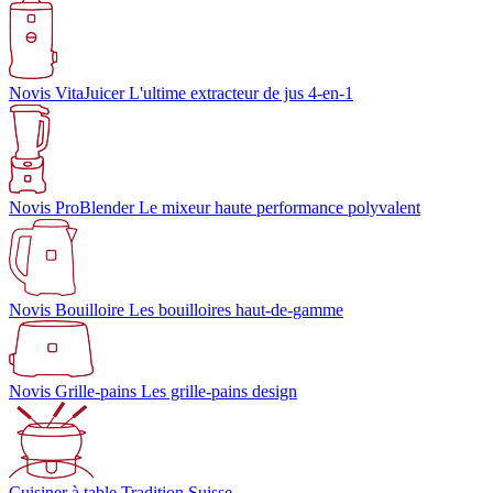
Novis VitaJuicer
L'ultime extracteur de jus 4-en-1
Novis ProBlender
Le mixeur haute performance polyvalent
Novis Bouilloire
Les bouilloires haut-de-gamme
Novis Grille-pains
Les grille-pains design
Cuisiner à table
Tradition Suisse