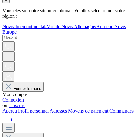
Vous êtes sur notre site international. Veuillez sélectionner votre
région :
Novis Intercontinental/Monde
Novis Allemagne/Autriche
Novis
Europe
Fermer le menu
Mon compte
Connexion
ou
s'inscrire
Aperçu
Profil personnel
Adresses
Moyens de paiement
Commandes
0