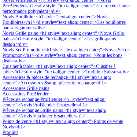
Novis ProBlender
<h1 style="text-align: center;">Novis
ProBlender</h1><div style="text-align: center;">Le mixeur haute
performance polyvalent</div>
Novis Bouilloire
<h1 style="text-align: center;">Novis
Bouilloires</h1><div style="text-align: center;">Les bouilloires
haut-de-gamme</div>
Novis Grille-pains
<h1 style="text-align: center;">Novis Grille-
pains</h1><div style="text-align: center;">Les grille-pains
design</div>
Novis Set Promotion
<h1 style="text-align: center;">Novis Set de
Promotion</h1><div style="text-align: center;">Pour les bons
deals</div>
Cuisiner à tabler
<h1 style="text-align: center;">Cuisiner à
table</h1><div style="text-align: center;">Tradition Suisse</div>
Accessoires & pièces de rechange
<h1 style="text-align:
center;">Accessoires &amp; pièces de rechange</h1>
Accessoires Grille-pains
Accessoires ProBlender
Pièces de rechange ProBlender
<h1 style="text-align:
center;">Novis ProBlender Ersatzteile</h1>
Pièces de rechange Grille-pains
<h1 style="text-align:
center;">Novis VitaJuicer Ersatzteile</h1>
Points de vente
<h1 style="text-align: center;">Points de vente
Novis</h1>
Produits