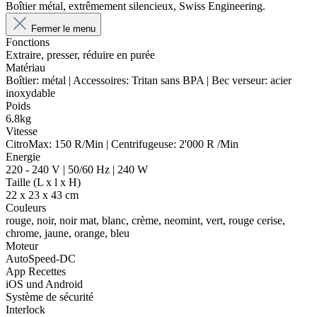
Boîtier métal, extrêmement silencieux, Swiss Engineering.
Fermer le menu
Fonctions
Extraire, presser, réduire en purée
Matériau
Boîtier: métal | Accessoires: Tritan sans BPA | Bec verseur: acier
inoxydable
Poids
6.8kg
Vitesse
CitroMax: 150 R/Min | Centrifugeuse: 2'000 R /Min
Energie
220 - 240 V | 50/60 Hz | 240 W
Taille (L x l x H)
22 x 23 x 43 cm
Couleurs
rouge, noir, noir mat, blanc, crème, neomint, vert, rouge cerise,
chrome, jaune, orange, bleu
Moteur
AutoSpeed-DC
App Recettes
iOS und Android
Système de sécurité
Interlock