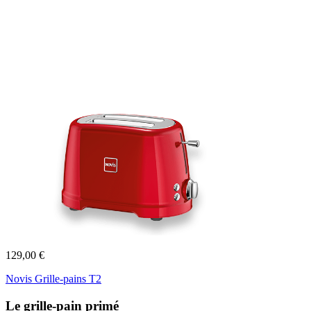
129,00 €
Novis Grille-pains T2
Le grille-pain primé