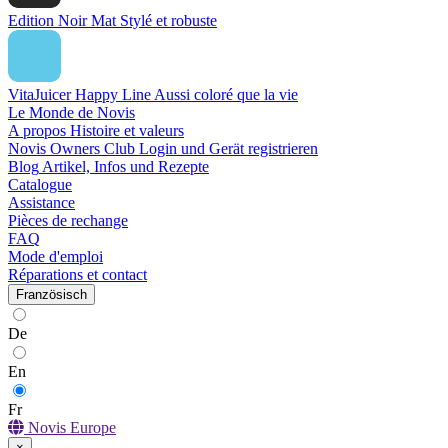
Edition Noir Mat
Stylé et robuste
VitaJuicer Happy Line
Aussi coloré que la vie
Le Monde de Novis
A propos
Histoire et valeurs
Novis Owners Club
Login und Gerät registrieren
Blog
Artikel, Infos und Rezepte
Catalogue
Assistance
Pièces de rechange
FAQ
Mode d'emploi
Réparations et contact
Französisch
De
En
Fr
Novis Europe
×