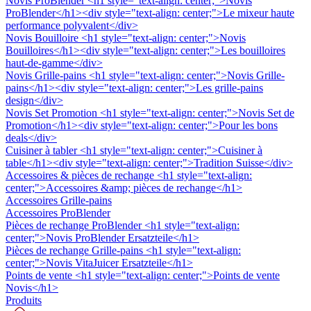
Novis ProBlender
<h1 style="text-align: center;">Novis
ProBlender</h1><div style="text-align: center;">Le mixeur haute
performance polyvalent</div>
Novis Bouilloire
<h1 style="text-align: center;">Novis
Bouilloires</h1><div style="text-align: center;">Les bouilloires
haut-de-gamme</div>
Novis Grille-pains
<h1 style="text-align: center;">Novis Grille-
pains</h1><div style="text-align: center;">Les grille-pains
design</div>
Novis Set Promotion
<h1 style="text-align: center;">Novis Set de
Promotion</h1><div style="text-align: center;">Pour les bons
deals</div>
Cuisiner à tabler
<h1 style="text-align: center;">Cuisiner à
table</h1><div style="text-align: center;">Tradition Suisse</div>
Accessoires & pièces de rechange
<h1 style="text-align:
center;">Accessoires &amp; pièces de rechange</h1>
Accessoires Grille-pains
Accessoires ProBlender
Pièces de rechange ProBlender
<h1 style="text-align:
center;">Novis ProBlender Ersatzteile</h1>
Pièces de rechange Grille-pains
<h1 style="text-align:
center;">Novis VitaJuicer Ersatzteile</h1>
Points de vente
<h1 style="text-align: center;">Points de vente
Novis</h1>
Produits