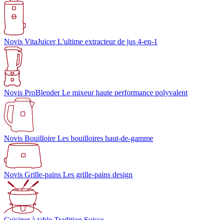
Novis VitaJuicer
L'ultime extracteur de jus 4-en-1
Novis ProBlender
Le mixeur haute performance polyvalent
Novis Bouilloire
Les bouilloires haut-de-gamme
Novis Grille-pains
Les grille-pains design
Cuisiner à table
Tradition Suisse