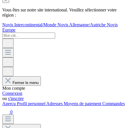
Vous êtes sur notre site international. Veuillez sélectionner votre
région :
Novis Intercontinental/Monde
Novis Allemagne/Autriche
Novis
Europe
Fermer le menu
Mon compte
Connexion
ou
s'inscrire
Aperçu
Profil personnel
Adresses
Moyens de paiement
Commandes
0