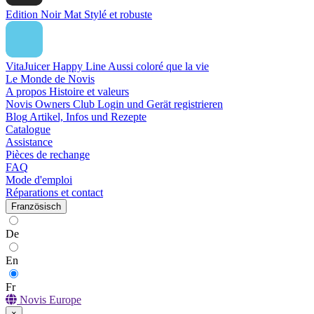
Edition Noir Mat
Stylé et robuste
VitaJuicer Happy Line
Aussi coloré que la vie
Le Monde de Novis
A propos
Histoire et valeurs
Novis Owners Club
Login und Gerät registrieren
Blog
Artikel, Infos und Rezepte
Catalogue
Assistance
Pièces de rechange
FAQ
Mode d'emploi
Réparations et contact
Französisch
De
En
Fr
Novis Europe
×