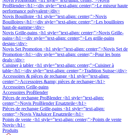
Novis ProBlender
<h1 style="text-align: center;">Novis
ProBlender</h1><div style="text-align: center;">Le mixeur haute
performance polyvalent</div>
Novis Bouilloire
<h1 style="text-align: center;">Novis
Bouilloires</h1><div style="text-align: center;">Les bouilloires
haut-de-gamme</div>
Novis Grille-pains
<h1 style="text-align: center;">Novis Grille-
pains</h1><div style="text-align: center;">Les grille-pains
design</div>
Novis Set Promotion
<h1 style="text-align: center;">Novis Set de
Promotion</h1><div style="text-align: center;">Pour les bons
deals</div>
Cuisiner à tabler
<h1 style="text-align: center;">Cuisiner à
table</h1><div style="text-align: center;">Tradition Suisse</div>
Accessoires & pièces de rechange
<h1 style="text-align:
center;">Accessoires &amp; pièces de rechange</h1>
Accessoires Grille-pains
Accessoires ProBlender
Pièces de rechange ProBlender
<h1 style="text-align:
center;">Novis ProBlender Ersatzteile</h1>
Pièces de rechange Grille-pains
<h1 style="text-align:
center;">Novis VitaJuicer Ersatzteile</h1>
Points de vente
<h1 style="text-align: center;">Points de vente
Novis</h1>
Produits