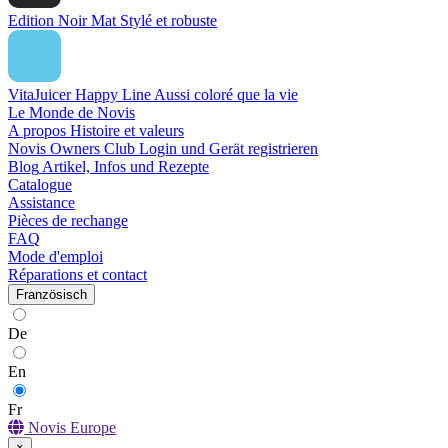
Edition Noir Mat
Stylé et robuste
VitaJuicer Happy Line
Aussi coloré que la vie
Le Monde de Novis
A propos
Histoire et valeurs
Novis Owners Club
Login und Gerät registrieren
Blog
Artikel, Infos und Rezepte
Catalogue
Assistance
Pièces de rechange
FAQ
Mode d'emploi
Réparations et contact
Französisch
De
En
Fr
Novis Europe
×