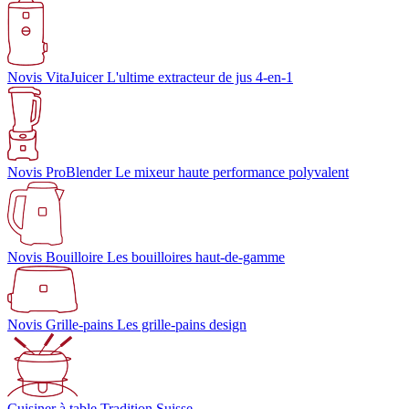
Novis VitaJuicer
L'ultime extracteur de jus 4-en-1
Novis ProBlender
Le mixeur haute performance polyvalent
Novis Bouilloire
Les bouilloires haut-de-gamme
Novis Grille-pains
Les grille-pains design
Cuisiner à table
Tradition Suisse