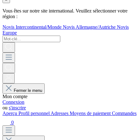
Vous êtes sur notre site international. Veuillez sélectionner votre
région :
Novis Intercontinental/Monde
Novis Allemagne/Autriche
Novis
Europe
Fermer le menu
Mon compte
Connexion
ou
s'inscrire
Aperçu
Profil personnel
Adresses
Moyens de paiement
Commandes
0