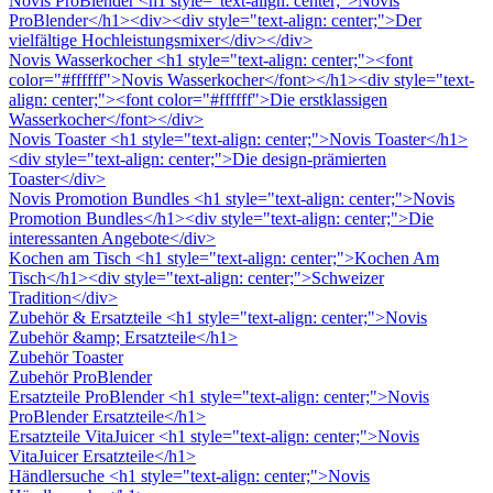
Novis ProBlender
<h1 style="text-align: center;">Novis
ProBlender</h1><div><div style="text-align: center;">Der
vielfältige Hochleistungsmixer</div></div>
Novis Wasserkocher
<h1 style="text-align: center;"><font
color="#ffffff">Novis Wasserkocher</font></h1><div style="text-
align: center;"><font color="#ffffff">Die erstklassigen
Wasserkocher</font></div>
Novis Toaster
<h1 style="text-align: center;">Novis Toaster</h1>
<div style="text-align: center;">Die design-prämierten
Toaster</div>
Novis Promotion Bundles
<h1 style="text-align: center;">Novis
Promotion Bundles</h1><div style="text-align: center;">Die
interessanten Angebote</div>
Kochen am Tisch
<h1 style="text-align: center;">Kochen Am
Tisch</h1><div style="text-align: center;">Schweizer
Tradition</div>
Zubehör & Ersatzteile
<h1 style="text-align: center;">Novis
Zubehör &amp; Ersatzteile</h1>
Zubehör Toaster
Zubehör ProBlender
Ersatzteile ProBlender
<h1 style="text-align: center;">Novis
ProBlender Ersatzteile</h1>
Ersatzteile VitaJuicer
<h1 style="text-align: center;">Novis
VitaJuicer Ersatzteile</h1>
Händlersuche
<h1 style="text-align: center;">Novis