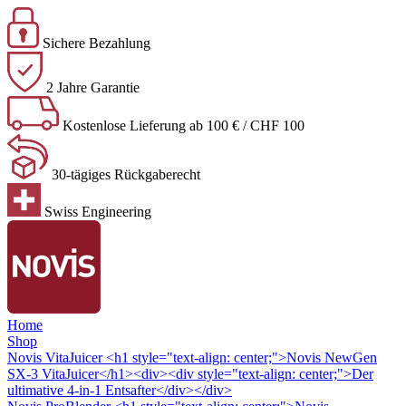
Sichere Bezahlung
2 Jahre Garantie
Kostenlose Lieferung ab 100 € / CHF 100
30-tägiges Rückgaberecht
Swiss Engineering
Home
Shop
Novis VitaJuicer
<h1 style="text-align: center;">Novis NewGen
SX-3 VitaJuicer</h1><div><div style="text-align: center;">Der
ultimative 4-in-1 Entsafter</div></div>