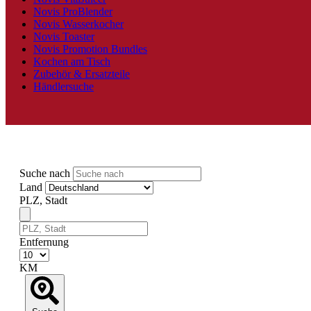
Novis ProBlender
Novis Wasserkocher
Novis Toaster
Novis Promotion Bundles
Kochen am Tisch
Zubehör & Ersatzteile
Händlersuche
Suche nach
Land
PLZ, Stadt
Entfernung
KM