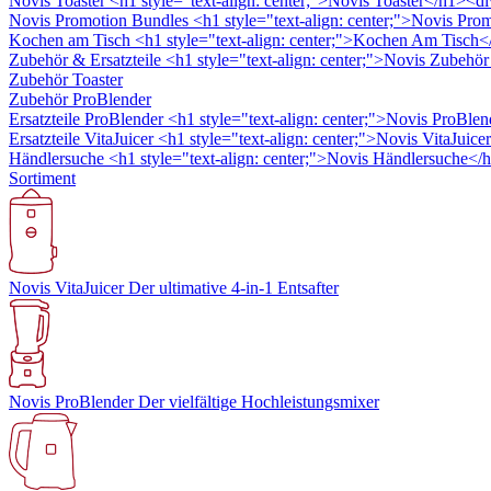
Novis Toaster
<h1 style="text-align: center;">Novis Toaster</h1><div
Novis Promotion Bundles
<h1 style="text-align: center;">Novis Pro
Kochen am Tisch
<h1 style="text-align: center;">Kochen Am Tisch</
Zubehör & Ersatzteile
<h1 style="text-align: center;">Novis Zubehö
Zubehör Toaster
Zubehör ProBlender
Ersatzteile ProBlender
<h1 style="text-align: center;">Novis ProBlen
Ersatzteile VitaJuicer
<h1 style="text-align: center;">Novis VitaJuicer
Händlersuche
<h1 style="text-align: center;">Novis Händlersuche</
Sortiment
Novis VitaJuicer
Der ultimative 4-in-1 Entsafter
Novis ProBlender
Der vielfältige Hochleistungsmixer