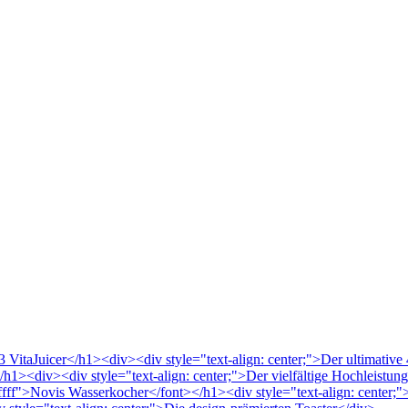
VitaJuicer</h1><div><div style="text-align: center;">Der ultimative 
/h1><div><div style="text-align: center;">Der vielfältige Hochleistu
ffffff">Novis Wasserkocher</font></h1><div style="text-align: center;