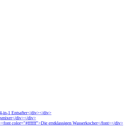
4-in-1 Entsafter</div></div>
ngsmixer</div></div>
"><font color="#ffffff">Die erstklassigen Wasserkocher</font></div>