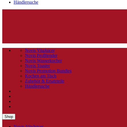
Händlersuche
Novis VitaJuicer
Novis ProBlender
Novis Wasserkocher
Novis Toaster
Novis Promotion Bundles
Kochen am Tisch
Zubehör & Ersatzteile
Händlersuche
Shop
Novis VitaJuicer