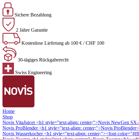
Sichere Bezahlung
2 Jahre Garantie
Kostenlose Lieferung ab 100 € / CHF 100
30-tägiges Rückgaberecht
Swiss Engineering
Home
Shop
Novis VitaJuicer
<h1 style="text-align: center;">Novis NewGen SX-3 
Novis ProBlender
<h1 style="text-align: center;">Novis ProBlender<
Novis Wasserkocher
<h1 style="text-align: center;"><font color="#