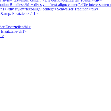
 style="text-align: center;">Die design-prämierten Toaster</div>
motion Bundles</h1><div style="text-align: center;">Die interessante
h1><div style="text-align: center;">Schweizer Tradition</div>
r &amp; Ersatzteile</h1>
der Ersatzteile</h1>
 Ersatzteile</h1>
h1>