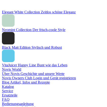
Elegant White Collection
Zeitlos schöne Eleganz
Neomint Collection
Der frisch-coole Style
Black Matt Edition
Stylisch und Robust
VitaJuicer Happy Line
Bunt wie das Leben
Novis World
Über Novis
Geschichte und unsere Werte
Novis Owners Club
Login und Gerät registrieren
Blog
Artikel, Infos und Rezepte
Katalog
Service
Ersatzteile
FAQ
Bedienungsanleitung