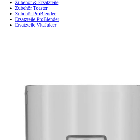
Zubehör & Ersatzteile
Zubehör Toaster
Zubehör ProBlender
Ersatzteile ProBlender
Ersatzteile VitaJuicer