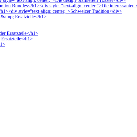
 style="text-align: center;">Die design-prämierten Toaster</div>
motion Bundles</h1><div style="text-align: center;">Die interessante
h1><div style="text-align: center;">Schweizer Tradition</div>
r &amp; Ersatzteile</h1>
der Ersatzteile</h1>
 Ersatzteile</h1>
h1>