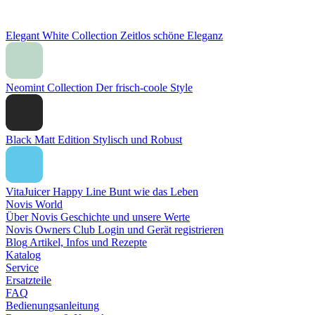
Elegant White Collection
Zeitlos schöne Eleganz
Neomint Collection
Der frisch-coole Style
Black Matt Edition
Stylisch und Robust
VitaJuicer Happy Line
Bunt wie das Leben
Novis World
Über Novis
Geschichte und unsere Werte
Novis Owners Club
Login und Gerät registrieren
Blog
Artikel, Infos und Rezepte
Katalog
Service
Ersatzteile
FAQ
Bedienungsanleitung