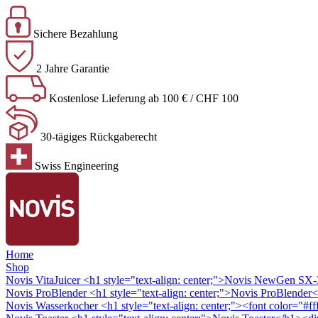
Sichere Bezahlung
2 Jahre Garantie
Kostenlose Lieferung ab 100 € / CHF 100
30-tägiges Rückgaberecht
Swiss Engineering
Home
Shop
Novis VitaJuicer
<h1 style="text-align: center;">Novis NewGen SX-3 
Novis ProBlender
<h1 style="text-align: center;">Novis ProBlender<
Novis Wasserkocher
<h1 style="text-align: center;"><font color="#