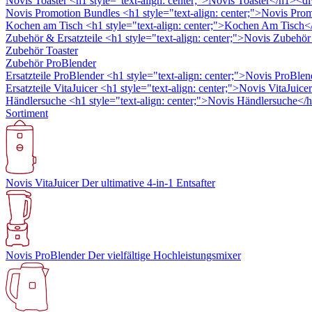
Novis Toaster
<h1 style="text-align: center;">Novis Toaster</h1><div
Novis Promotion Bundles
<h1 style="text-align: center;">Novis Pro
Kochen am Tisch
<h1 style="text-align: center;">Kochen Am Tisch</
Zubehör & Ersatzteile
<h1 style="text-align: center;">Novis Zubehö
Zubehör Toaster
Zubehör ProBlender
Ersatzteile ProBlender
<h1 style="text-align: center;">Novis ProBlen
Ersatzteile VitaJuicer
<h1 style="text-align: center;">Novis VitaJuicer
Händlersuche
<h1 style="text-align: center;">Novis Händlersuche</
Sortiment
Novis VitaJuicer
Der ultimative 4-in-1 Entsafter
Novis ProBlender
Der vielfältige Hochleistungsmixer