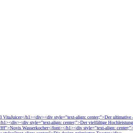
VitaJuicer</h1><div><div style="text-align: center;">Der ultimative 
/h1><div><div style="text-align: center;">Der vielfältige Hochleistu
ffffff">Novis Wasserkocher</font></h1><div style="text-align: center;