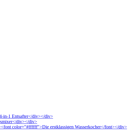
4-in-1 Entsafter</div></div>
ngsmixer</div></div>
"><font color="#ffffff">Die erstklassigen Wasserkocher</font></div>