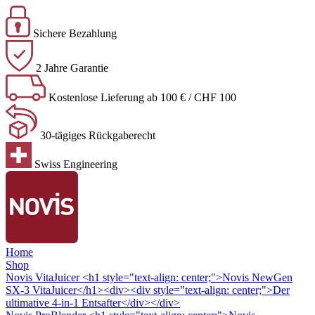
Sichere Bezahlung
2 Jahre Garantie
Kostenlose Lieferung ab 100 € / CHF 100
30-tägiges Rückgaberecht
Swiss Engineering
Home
Shop
Novis VitaJuicer
<h1 style="text-align: center;">Novis NewGen
SX-3 VitaJuicer</h1><div><div style="text-align: center;">Der
ultimative 4-in-1 Entsafter</div></div>