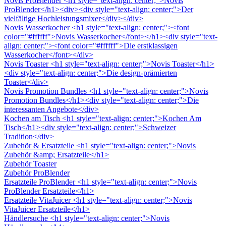
Novis ProBlender
<h1 style="text-align: center;">Novis
ProBlender</h1><div><div style="text-align: center;">Der
vielfältige Hochleistungsmixer</div></div>
Novis Wasserkocher
<h1 style="text-align: center;"><font
color="#ffffff">Novis Wasserkocher</font></h1><div style="text-
align: center;"><font color="#ffffff">Die erstklassigen
Wasserkocher</font></div>
Novis Toaster
<h1 style="text-align: center;">Novis Toaster</h1>
<div style="text-align: center;">Die design-prämierten
Toaster</div>
Novis Promotion Bundles
<h1 style="text-align: center;">Novis
Promotion Bundles</h1><div style="text-align: center;">Die
interessanten Angebote</div>
Kochen am Tisch
<h1 style="text-align: center;">Kochen Am
Tisch</h1><div style="text-align: center;">Schweizer
Tradition</div>
Zubehör & Ersatzteile
<h1 style="text-align: center;">Novis
Zubehör &amp; Ersatzteile</h1>
Zubehör Toaster
Zubehör ProBlender
Ersatzteile ProBlender
<h1 style="text-align: center;">Novis
ProBlender Ersatzteile</h1>
Ersatzteile VitaJuicer
<h1 style="text-align: center;">Novis
VitaJuicer Ersatzteile</h1>
Händlersuche
<h1 style="text-align: center;">Novis