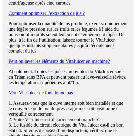
centrifugeuse après cinq carottes.
Comment optimiser l’extraction de jus ?
Pour optimiser la quantité de jus produite, exercez uniquement
une légère pression sur les fruits et les légumes à l’aide du
poussoir afin qu’ils soient lentement et entièrement râpés. De
plus, à la fin de l’utilisation, laissez tourner le VitaJuicer
quelques instants supplémentaires jusqu’à l’écoulement
complet du jus.
Peut-on laver les éléments du VitaJuicer en machine?
Absolument. Toutes les pièces amovibles du VitaJuicer sont
en Tritan sans BPA et peuvent passer au lave-vaisselle (évitez
les températures supérieures à 60ºC).
Mon VitaJuicer ne fonctionne pas.
1. Assurez-vous que la cuve interne soit bien installée et que
le couvercle ou le bol du presse-agrumes soit positionné et
verrouillé correctement.
2. Votre VitaJuicer est-il correctement branché?
3. Le fusible du circuit électrique du Vita Juicer est-il en bon
état? 4. Si vous disposez d’un disjoncteur, vérifiez que le
circuit électrique est bien fermé.