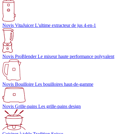
Novis VitaJuicer
L'ultime extracteur de jus 4-en-1
Novis ProBlender
Le mixeur haute performance polyvalent
Novis Bouilloire
Les bouilloires haut-de-gamme
Novis Grille-pains
Les grille-pains design
Cuisiner à table
Tradition Suisse