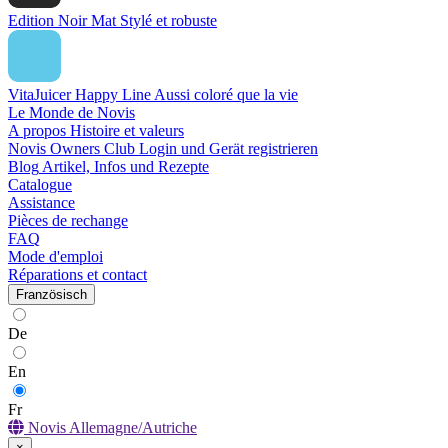
Edition Noir Mat
Stylé et robuste
VitaJuicer Happy Line
Aussi coloré que la vie
Le Monde de Novis
A propos
Histoire et valeurs
Novis Owners Club
Login und Gerät registrieren
Blog
Artikel, Infos und Rezepte
Catalogue
Assistance
Pièces de rechange
FAQ
Mode d'emploi
Réparations et contact
Französisch
De
En
Fr
Novis Allemagne/Autriche
×