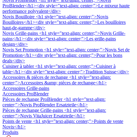
Novis ProBlender
<h1 style="text-align: center;">Novis
ProBlender</h1><div style="text-align: center;">Le mixeur haute
performance polyvalent</div>
Novis Bouilloire
<h1 style="text-align: center;">Novis
Bouilloires</h1><div style="text-align: center;">Les bouilloires
haut-de-gamme</div>
Novis Grille-pains
<h1 style="text-align: center;">Novis Grille-
pains</h1><div style="text-align: center;">Les grille-pains
design</div>
Novis Set Promotion
<h1 style="text-align: center;">Novis Set de
Promotion</h1><div style="text-align: center;">Pour les bons
deals</div>
Cuisiner à tabler
<h1 style="text-align: center;">Cuisiner à
table</h1><div style="text-align: center;">Tradition Suisse</div>
Accessoires & pièces de rechange
<h1 style="text-align:
center;">Accessoires &amp; pièces de rechange</h1>
Accessoires Grille-pains
Accessoires ProBlender
Pièces de rechange ProBlender
<h1 style="text-align:
center;">Novis ProBlender Ersatzteile</h1>
Pièces de rechange Grille-pains
<h1 style="text-align:
center;">Novis VitaJuicer Ersatzteile</h1>
Points de vente
<h1 style="text-align: center;">Points de vente
Novis</h1>
Produits