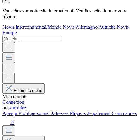
Vous êtes sur notre site international. Veuillez sélectionner votre
région :
Novis Intercontinental/Monde
Novis Allemagne/Autriche
Novis
Europe
Fermer le menu
Mon compte
Connexion
ou
s'inscrire
Aperçu
Profil personnel
Adresses
Moyens de paiement
Commandes
0