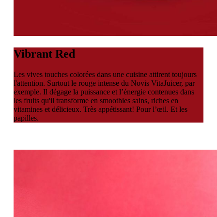
Vibrant
Red
Les vives touches colorées dans une cuisine attirent toujours
l'attention. Surtout le rouge intense du Novis VitaJuicer, par
exemple. Il dégage la puissance et l’énergie contenues dans
les fruits qu'il transforme en smoothies sains, riches en
vitamines et délicieux. Très appétissant! Pour l’œil. Et les
papilles.