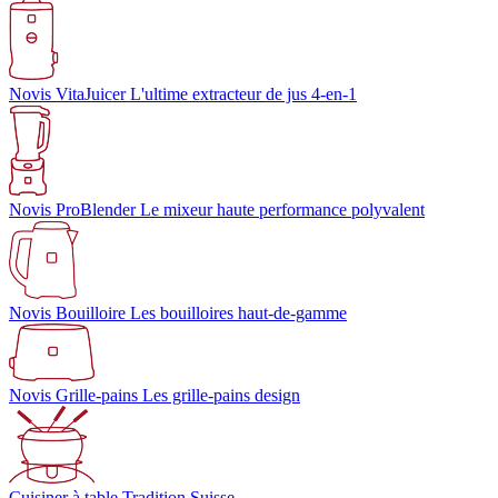
Novis VitaJuicer
L'ultime extracteur de jus 4-en-1
Novis ProBlender
Le mixeur haute performance polyvalent
Novis Bouilloire
Les bouilloires haut-de-gamme
Novis Grille-pains
Les grille-pains design
Cuisiner à table
Tradition Suisse