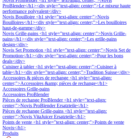
Novis ProBlender
<h1 style="text-align: center;">Novis
ProBlender</h1><div style="text-align: center;">Le mixeur haute
performance polyvalent</div>
Novis Bouilloire
<h1 style="text-align: center;">Novis
Bouilloires</h1><div style="text-align: center;">Les bouilloires
haut-de-gamme</div>
Novis Grille-pains
<h1 style="text-align: center;">Novis Grille-
pains</h1><div style="text-align: center;">Les grille-pains
design</div>
Novis Set Promotion
<h1 style="text-align: center;">Novis Set de
Promotion</h1><div style="text-align: center;">Pour les bons
deals</div>
Cuisiner à tabler
<h1 style="text-align: center;">Cuisiner à
table</h1><div style="text-align: center;">Tradition Suisse</div>
Accessoires & pièces de rechange
<h1 style="text-align:
center;">Accessoires &amp; pièces de rechange</h1>
Accessoires Grille-pains
Accessoires ProBlender
Pièces de rechange ProBlender
<h1 style="text-align:
center;">Novis ProBlender Ersatzteile</h1>
Pièces de rechange Grille-pains
<h1 style="text-align:
center;">Novis VitaJuicer Ersatzteile</h1>
Points de vente
<h1 style="text-align: center;">Points de vente
Novis</h1>
Produits