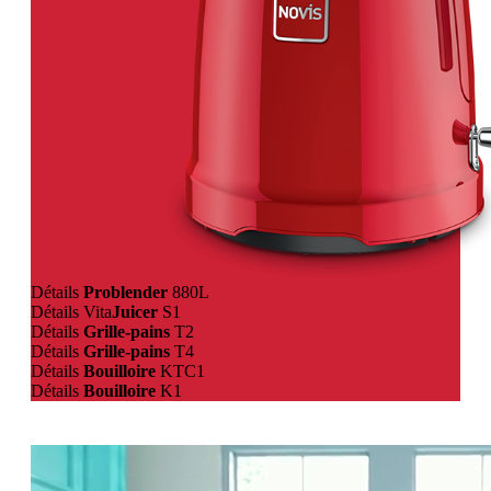
<
>
Détails
Problender
880L
Détails Vita
Juicer
S1
Détails
Grille-pains
T2
Détails
Grille-pains
T4
Détails
Bouilloire
KTC1
Détails
Bouilloire
K1