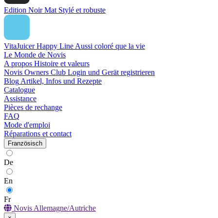
Edition Noir Mat
Stylé et robuste
VitaJuicer Happy Line
Aussi coloré que la vie
Le Monde de Novis
A propos
Histoire et valeurs
Novis Owners Club
Login und Gerät registrieren
Blog
Artikel, Infos und Rezepte
Catalogue
Assistance
Pièces de rechange
FAQ
Mode d'emploi
Réparations et contact
Französisch
De
En
Fr
Novis Allemagne/Autriche
×