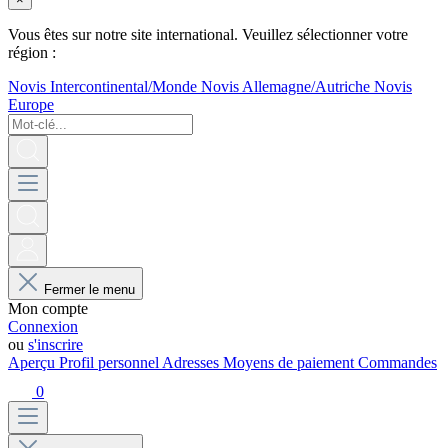
Vous êtes sur notre site international. Veuillez sélectionner votre
région :
Novis Intercontinental/Monde
Novis Allemagne/Autriche
Novis
Europe
Fermer le menu
Mon compte
Connexion
ou
s'inscrire
Aperçu
Profil personnel
Adresses
Moyens de paiement
Commandes
0