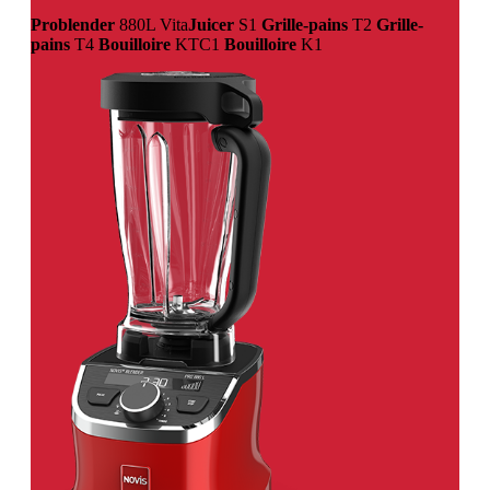
Problender
880L
Vita
Juicer
S1
Grille-pains
T2
Grille-
pains
T4
Bouilloire
KTC1
Bouilloire
K1