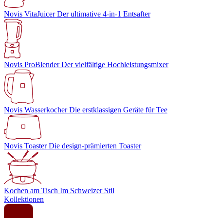
Novis VitaJuicer
Der ultimative 4-in-1 Entsafter
Novis ProBlender
Der vielfältige Hochleistungsmixer
Novis Wasserkocher
Die erstklassigen Geräte für Tee
Novis Toaster
Die design-prämierten Toaster
Kochen am Tisch
Im Schweizer Stil
Kollektionen