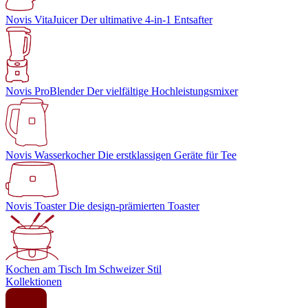
Novis VitaJuicer
Der ultimative 4-in-1 Entsafter
Novis ProBlender
Der vielfältige Hochleistungsmixer
Novis Wasserkocher
Die erstklassigen Geräte für Tee
Novis Toaster
Die design-prämierten Toaster
Kochen am Tisch
Im Schweizer Stil
Kollektionen