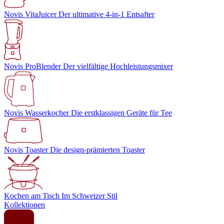
Novis VitaJuicer
Der ultimative 4-in-1 Entsafter
Novis ProBlender
Der vielfältige Hochleistungsmixer
Novis Wasserkocher
Die erstklassigen Geräte für Tee
Novis Toaster
Die design-prämierten Toaster
Kochen am Tisch
Im Schweizer Stil
Kollektionen