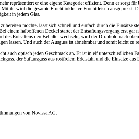
mehr repräsentiert er eine eigene Kategorie: effizient. Denn er sorgt fü
it ihr wird die gesamte Frucht inklusive Fruchtfleisch ausgepresst. D
gkeit in jedem Glas.
zubereiten möchte, lässt sich schnell und einfach durch die Einsätze st
 Bei einem halboffenen Deckel startet der Entsaftungsvorgang erst gar 
nd des Entsaftens den Behälter wechseln, wird der Drophold nach oben ge
inigen lassen. Und auch der Ausguss ist abnehmbar und somit leicht zu r
richt auch optisch jeden Geschmack an. Er ist in elf unterschiedlichen 
guss, der Saftausguss aus rostfreiem Edelstahl und die Einsätze aus B
bestimmungen von Novissa AG.