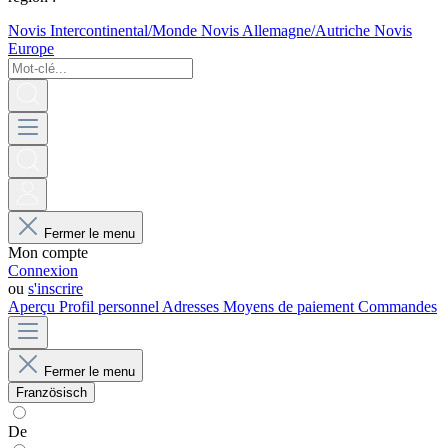
Novis Intercontinental/Monde
Novis Allemagne/Autriche
Novis
Europe
Fermer le menu
Mon compte
Connexion
ou
s'inscrire
Aperçu
Profil personnel
Adresses
Moyens de paiement
Commandes
Fermer le menu
Französisch
De