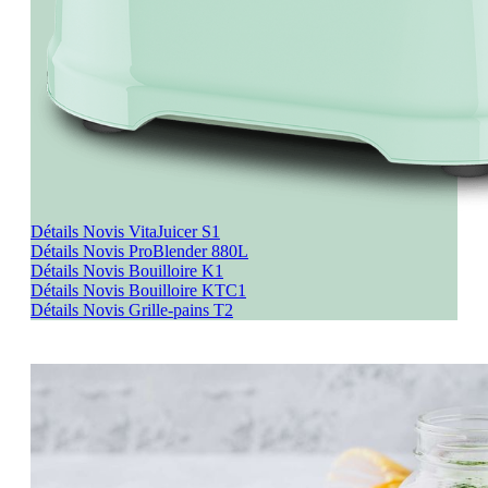
<
>
Détails Novis VitaJuicer S1
Détails Novis ProBlender 880L
Détails Novis Bouilloire K1
Détails Novis Bouilloire KTC1
Détails Novis Grille-pains T2