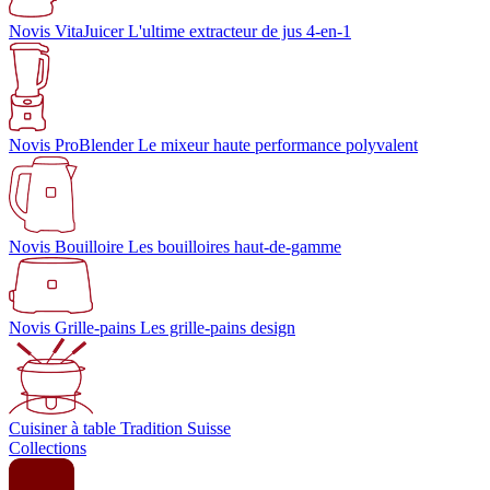
Novis VitaJuicer
L'ultime extracteur de jus 4-en-1
Novis ProBlender
Le mixeur haute performance polyvalent
Novis Bouilloire
Les bouilloires haut-de-gamme
Novis Grille-pains
Les grille-pains design
Cuisiner à table
Tradition Suisse
Collections