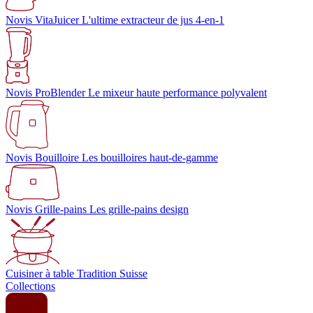
Novis VitaJuicer
L'ultime extracteur de jus 4-en-1
Novis ProBlender
Le mixeur haute performance polyvalent
Novis Bouilloire
Les bouilloires haut-de-gamme
Novis Grille-pains
Les grille-pains design
Cuisiner à table
Tradition Suisse
Collections