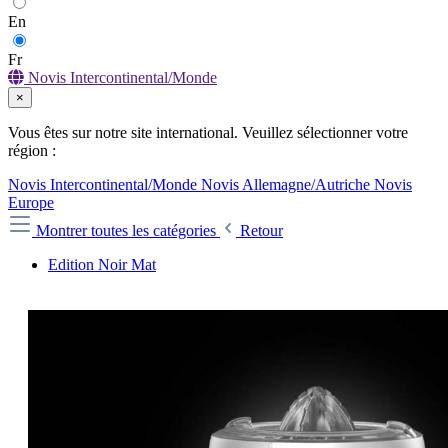
En
Fr
Novis Intercontinental/Monde
×
Vous êtes sur notre site international. Veuillez sélectionner votre
région :
Novis Intercontinental/Monde
Novis Allemagne/Autriche
Novis
Europe
Montrer toutes les catégories
Retour
Edition Noir Mat