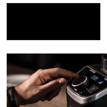
Black Matt
Edition
Ils sont noirs. Ils sont mats. Ils sont stylés. Nos appareils de
cuisine Novis en «Black Matt». Les appareils noirs ont beau
attirer le regard, nos modèles en «Black Matt» s’intègrent
parfaitement dans n’importe quelle cuisine. Ni trop tape-à-
l'œil. Ni trop discrets pour autant. Le noir mat invite
littéralement à toucher et d’utiliser les appareils.