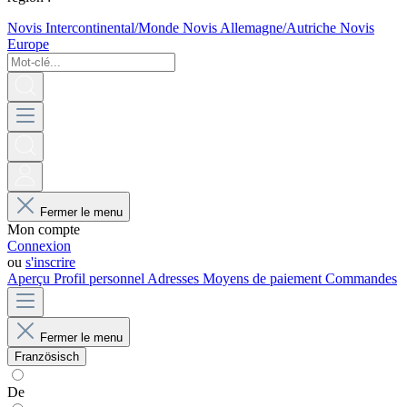
Novis Intercontinental/Monde
Novis Allemagne/Autriche
Novis
Europe
Fermer le menu
Mon compte
Connexion
ou
s'inscrire
Aperçu
Profil personnel
Adresses
Moyens de paiement
Commandes
Fermer le menu
Französisch
De