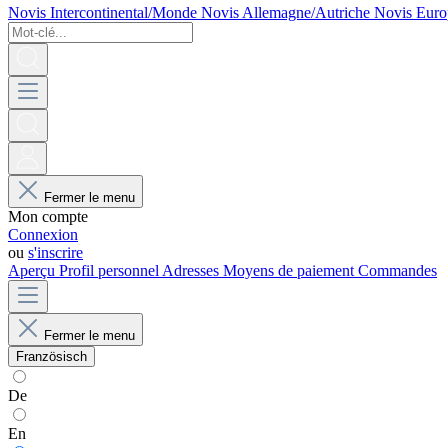
Novis Intercontinental/Monde
Novis Allemagne/Autriche
Novis Euro
Fermer le menu
Mon compte
Connexion
ou
s'inscrire
Aperçu
Profil personnel
Adresses
Moyens de paiement
Commandes
Fermer le menu
Französisch
De
En