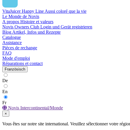
VitaJuicer Happy Line
Aussi coloré que la vie
Le Monde de Novis
A propos
Histoire et valeurs
Novis Owners Club
Login und Gerät registrieren
Blog
Artikel, Infos und Rezepte
Catalogue
Assistance
Pièces de rechange
FAQ
Mode d'emploi
Réparations et contact
Französisch
De
En
Fr
Novis Intercontinental/Monde
×
Vous êtes sur notre site international. Veuillez sélectionner votre régio