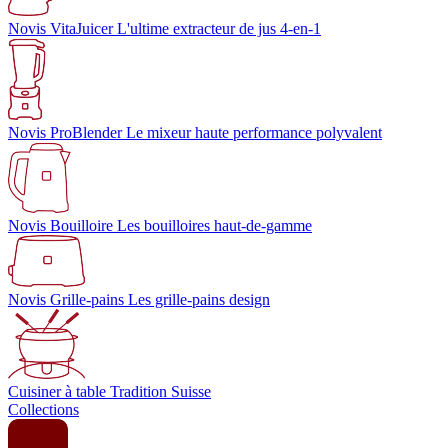
Novis VitaJuicer
L'ultime extracteur de jus 4-en-1
Novis ProBlender
Le mixeur haute performance polyvalent
Novis Bouilloire
Les bouilloires haut-de-gamme
Novis Grille-pains
Les grille-pains design
Cuisiner à table
Tradition Suisse
Collections