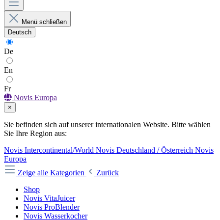
Menü schließen
Deutsch
De
En
Fr
Novis Europa
×
Sie befinden sich auf unserer internationalen Website. Bitte wählen
Sie Ihre Region aus:
Novis Intercontinental/World
Novis Deutschland / Österreich
Novis
Europa
Zeige alle Kategorien
Zurück
Shop
Novis VitaJuicer
Novis ProBlender
Novis Wasserkocher