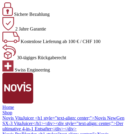
Sichere Bezahlung
2 Jahre Garantie
Kostenlose Lieferung ab 100 € / CHF 100
30-tägiges Rückgaberecht
Swiss Engineering
Home
Shop
Novis VitaJuicer
<h1 style="text-align: center;">Novis NewGen
SX-3 VitaJuicer</h1><div><div style="text-align: center;">Der
ultimative 4-in-1 Entsafter</div></div>