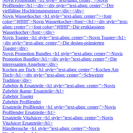
Novis ProBlender
<h1 style="text-align: center;">Novis
ProBlender</h1><div><div style="text-align: center;">Der
vielfältige Hochleistungsmixer</div></div>
Novis Wasserkocher
<h1 style="text-align: center;"><font
color="#ffffff">Novis Wasserkocher</font></h1><div style="text-
align: center;"><font color="#ffffff">Die erstklassigen
Wasserkocher</font></div>
Novis Toaster
<h1 style="text-align: center;">Novis Toaster</h1>
<div style="text-align: center;">Die design-prämierten
Toaster</div>
Novis Promotion Bundles
<h1 style="text-align: center;">Novis
Promotion Bundles</h1><div style="text-align: center;">Die
interessanten Angebote</div>
Kochen am Tisch
<h1 style="text-align: center;">Kochen Am
Tisch</h1><div style="text-align: center;">Schweizer
Tradition</div>
Zubehör & Ersatzteile
<h1 style="text-align: center;">Novis
Zubehör &amp; Ersatzteile</h1>
Zubehör Toaster
Zubehör ProBlender
Ersatzteile ProBlender
<h1 style="text-align: center;">Novis
ProBlender Ersatzteile</h1>
Ersatzteile VitaJuicer
<h1 style="text-align: center;">Novis
VitaJuicer Ersatzteile</h1>
Händlersuche
<h1 style="text-align: center;">Novis