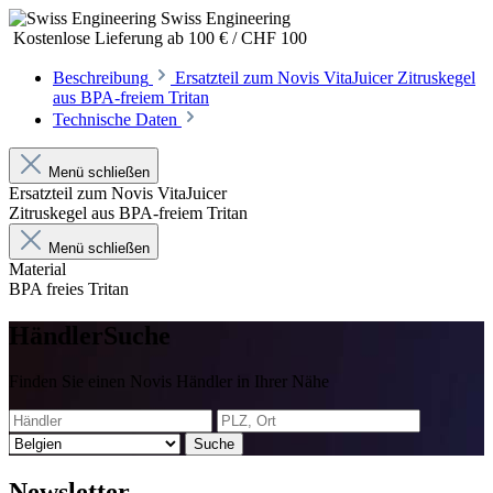
Swiss Engineering
Kostenlose Lieferung ab 100 € / CHF 100
Beschreibung
Ersatzteil zum Novis VitaJuicer Zitruskegel
aus BPA-freiem Tritan
Technische Daten
Menü schließen
Ersatzteil zum Novis VitaJuicer
Zitruskegel aus BPA-freiem Tritan
Menü schließen
Material
BPA freies Tritan
Händler
Suche
Finden Sie einen Novis Händler in Ihrer Nähe
Suche
News
letter