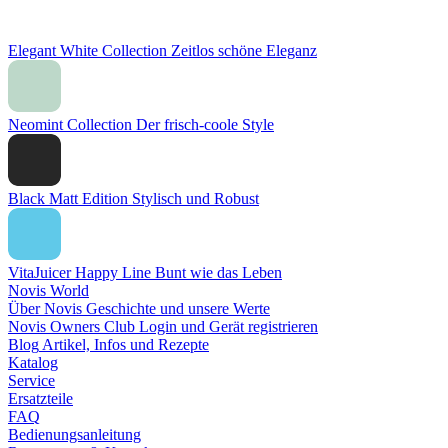
Elegant White Collection
Zeitlos schöne Eleganz
Neomint Collection
Der frisch-coole Style
Black Matt Edition
Stylisch und Robust
VitaJuicer Happy Line
Bunt wie das Leben
Novis World
Über Novis
Geschichte und unsere Werte
Novis Owners Club
Login und Gerät registrieren
Blog
Artikel, Infos und Rezepte
Katalog
Service
Ersatzteile
FAQ
Bedienungsanleitung