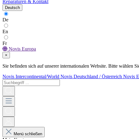
Reparaturen & Kontakt
Deutsch
De
En
Fr
Novis Europa
×
Sie befinden sich auf unserer internationalen Website. Bitte wählen Si
Novis Intercontinental/World
Novis Deutschland / Österreich
Novis 
Menü schließen