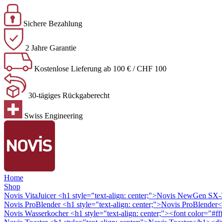
Sichere Bezahlung
2 Jahre Garantie
Kostenlose Lieferung ab 100 € / CHF 100
30-tägiges Rückgaberecht
Swiss Engineering
Home
Shop
Novis VitaJuicer
<h1 style="text-align: center;">Novis NewGen SX-3 
Novis ProBlender
<h1 style="text-align: center;">Novis ProBlender<
Novis Wasserkocher
<h1 style="text-align: center;"><font color="#