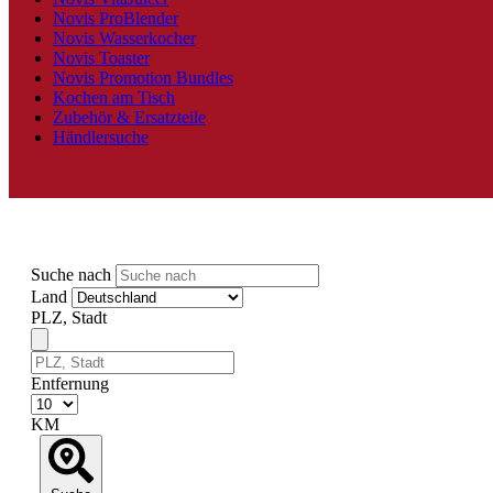
Novis ProBlender
Novis Wasserkocher
Novis Toaster
Novis Promotion Bundles
Kochen am Tisch
Zubehör & Ersatzteile
Händlersuche
Suche nach
Land
PLZ, Stadt
Entfernung
KM