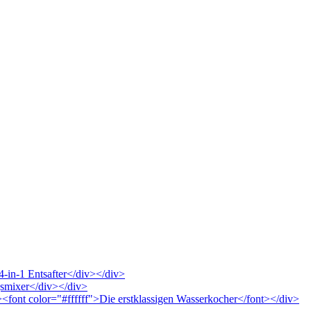
4-in-1 Entsafter</div></div>
ngsmixer</div></div>
"><font color="#ffffff">Die erstklassigen Wasserkocher</font></div>