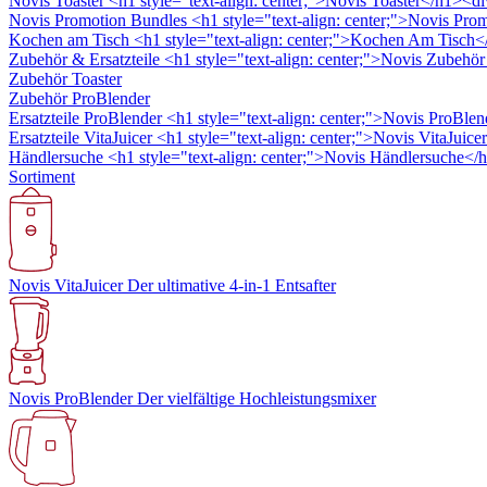
Novis Toaster
<h1 style="text-align: center;">Novis Toaster</h1><div
Novis Promotion Bundles
<h1 style="text-align: center;">Novis Pro
Kochen am Tisch
<h1 style="text-align: center;">Kochen Am Tisch</
Zubehör & Ersatzteile
<h1 style="text-align: center;">Novis Zubehö
Zubehör Toaster
Zubehör ProBlender
Ersatzteile ProBlender
<h1 style="text-align: center;">Novis ProBlen
Ersatzteile VitaJuicer
<h1 style="text-align: center;">Novis VitaJuicer
Händlersuche
<h1 style="text-align: center;">Novis Händlersuche</
Sortiment
Novis VitaJuicer
Der ultimative 4-in-1 Entsafter
Novis ProBlender
Der vielfältige Hochleistungsmixer