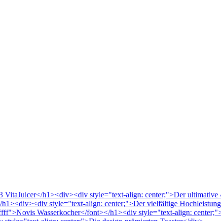
VitaJuicer</h1><div><div style="text-align: center;">Der ultimative 
/h1><div><div style="text-align: center;">Der vielfältige Hochleistu
ffffff">Novis Wasserkocher</font></h1><div style="text-align: center;