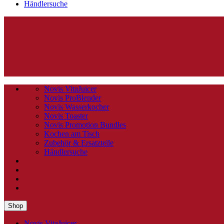
Händlersuche
Novis VitaJuicer
Novis ProBlender
Novis Wasserkocher
Novis Toaster
Novis Promotion Bundles
Kochen am Tisch
Zubehör & Ersatzteile
Händlersuche
Shop
Novis VitaJuicer