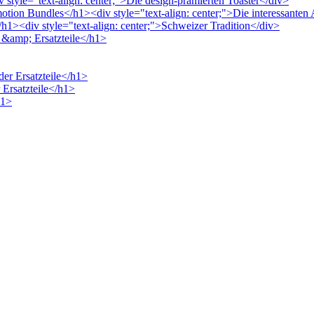
 style="text-align: center;">Die design-prämierten Toaster</div>
motion Bundles</h1><div style="text-align: center;">Die interessante
h1><div style="text-align: center;">Schweizer Tradition</div>
r &amp; Ersatzteile</h1>
der Ersatzteile</h1>
 Ersatzteile</h1>
h1>