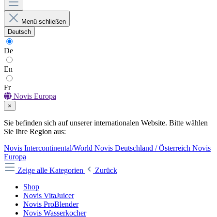
Menü schließen
Deutsch
De
En
Fr
Novis Europa
×
Sie befinden sich auf unserer internationalen Website. Bitte wählen
Sie Ihre Region aus:
Novis Intercontinental/World
Novis Deutschland / Österreich
Novis
Europa
Zeige alle Kategorien
Zurück
Shop
Novis VitaJuicer
Novis ProBlender
Novis Wasserkocher