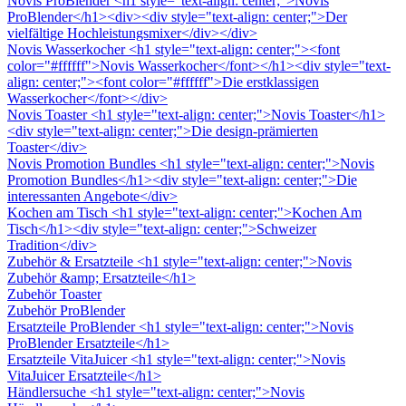
Novis ProBlender
<h1 style="text-align: center;">Novis
ProBlender</h1><div><div style="text-align: center;">Der
vielfältige Hochleistungsmixer</div></div>
Novis Wasserkocher
<h1 style="text-align: center;"><font
color="#ffffff">Novis Wasserkocher</font></h1><div style="text-
align: center;"><font color="#ffffff">Die erstklassigen
Wasserkocher</font></div>
Novis Toaster
<h1 style="text-align: center;">Novis Toaster</h1>
<div style="text-align: center;">Die design-prämierten
Toaster</div>
Novis Promotion Bundles
<h1 style="text-align: center;">Novis
Promotion Bundles</h1><div style="text-align: center;">Die
interessanten Angebote</div>
Kochen am Tisch
<h1 style="text-align: center;">Kochen Am
Tisch</h1><div style="text-align: center;">Schweizer
Tradition</div>
Zubehör & Ersatzteile
<h1 style="text-align: center;">Novis
Zubehör &amp; Ersatzteile</h1>
Zubehör Toaster
Zubehör ProBlender
Ersatzteile ProBlender
<h1 style="text-align: center;">Novis
ProBlender Ersatzteile</h1>
Ersatzteile VitaJuicer
<h1 style="text-align: center;">Novis
VitaJuicer Ersatzteile</h1>
Händlersuche
<h1 style="text-align: center;">Novis