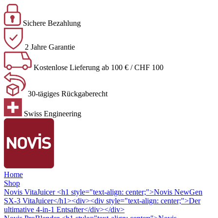
Sichere Bezahlung
2 Jahre Garantie
Kostenlose Lieferung ab 100 € / CHF 100
30-tägiges Rückgaberecht
Swiss Engineering
Home
Shop
Novis VitaJuicer
<h1 style="text-align: center;">Novis NewGen
SX-3 VitaJuicer</h1><div><div style="text-align: center;">Der
ultimative 4-in-1 Entsafter</div></div>