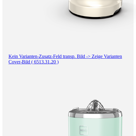
Kein Varianten-Zusatz-Feld transp. Bild -> Zeige Varianten
Cover-Bild ( 6513.31.20 )