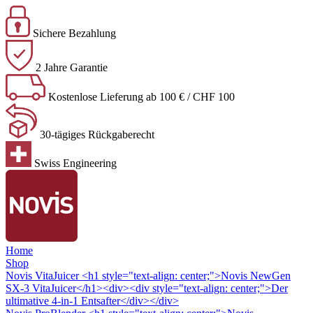
Sichere Bezahlung
2 Jahre Garantie
Kostenlose Lieferung ab 100 € / CHF 100
30-tägiges Rückgaberecht
Swiss Engineering
Home
Shop
Novis VitaJuicer
<h1 style="text-align: center;">Novis NewGen
SX-3 VitaJuicer</h1><div><div style="text-align: center;">Der
ultimative 4-in-1 Entsafter</div></div>