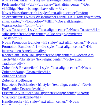
Novis ProBlender
<h1 style="text-align: center;">Novis
ProBlender</h1><div><div style="text-align: center;">Der
vielfältige Hochleistungsmixer</div></div>
Novis Wasserkocher
<h1 style="text-align: center;"><font
color="#ffffff">Novis Wasserkocher</font></h1><div style="text-
align: center;"><font color="#ffffff">Die erstklassigen
Wasserkocher</font></div>
Novis Toaster
<h1 style="text-align: center;">Novis Toaster</h1>
<div style="text-align: center;">Die design-prämierten
Toaster</div>
Novis Promotion Bundles
<h1 style="text-align: center;">Novis
Promotion Bundles</h1><div style="text-align: center;">Die
interessanten Angebote</div>
Kochen am Tisch
<h1 style="text-align: center;">Kochen Am
Tisch</h1><div style="text-align: center;">Schweizer
Tradition</div>
Zubehör & Ersatzteile
<h1 style="text-align: center;">Novis
Zubehör &amp; Ersatzteile</h1>
Zubehör Toaster
Zubehör ProBlender
Ersatzteile ProBlender
<h1 style="text-align: center;">Novis
ProBlender Ersatzteile</h1>
Ersatzteile VitaJuicer
<h1 style="text-align: center;">Novis
VitaJuicer Ersatzteile</h1>
Händlersuche
<h1 style="text-align: center;">Novis