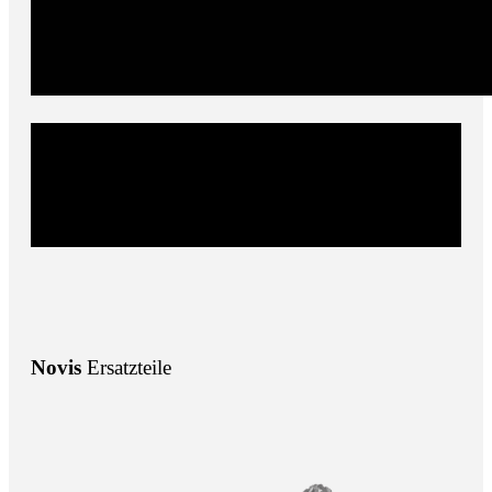
Ersatzteile
finden
Für Fragen zu Produkten oder bei Bestellungen von
Ersatzteilen stehen wir Ihnen gerne zur Verfügung.
Novis
Ersatzteile