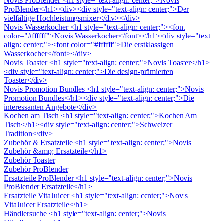
Novis ProBlender
<h1 style="text-align: center;">Novis
ProBlender</h1><div><div style="text-align: center;">Der
vielfältige Hochleistungsmixer</div></div>
Novis Wasserkocher
<h1 style="text-align: center;"><font
color="#ffffff">Novis Wasserkocher</font></h1><div style="text-
align: center;"><font color="#ffffff">Die erstklassigen
Wasserkocher</font></div>
Novis Toaster
<h1 style="text-align: center;">Novis Toaster</h1>
<div style="text-align: center;">Die design-prämierten
Toaster</div>
Novis Promotion Bundles
<h1 style="text-align: center;">Novis
Promotion Bundles</h1><div style="text-align: center;">Die
interessanten Angebote</div>
Kochen am Tisch
<h1 style="text-align: center;">Kochen Am
Tisch</h1><div style="text-align: center;">Schweizer
Tradition</div>
Zubehör & Ersatzteile
<h1 style="text-align: center;">Novis
Zubehör &amp; Ersatzteile</h1>
Zubehör Toaster
Zubehör ProBlender
Ersatzteile ProBlender
<h1 style="text-align: center;">Novis
ProBlender Ersatzteile</h1>
Ersatzteile VitaJuicer
<h1 style="text-align: center;">Novis
VitaJuicer Ersatzteile</h1>
Händlersuche
<h1 style="text-align: center;">Novis