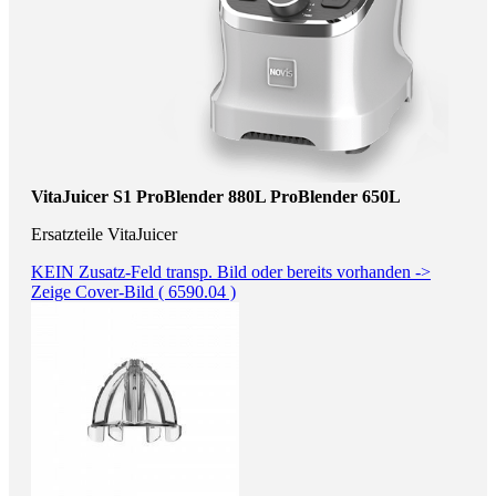
<
>
VitaJuicer S1
ProBlender 880L
ProBlender 650L
Ersatzteile VitaJuicer
KEIN Zusatz-Feld transp. Bild oder bereits vorhanden ->
Zeige Cover-Bild ( 6590.04 )