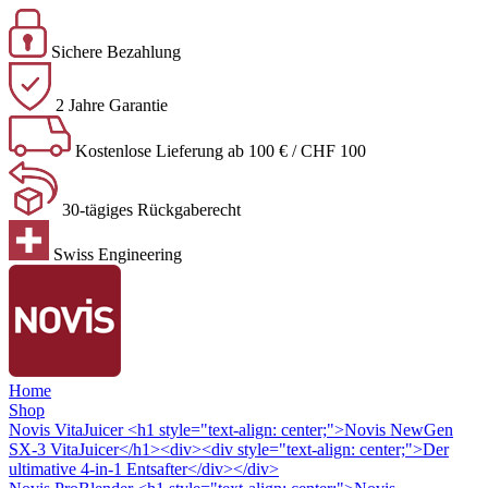
Sichere Bezahlung
2 Jahre Garantie
Kostenlose Lieferung ab 100 € / CHF 100
30-tägiges Rückgaberecht
Swiss Engineering
Home
Shop
Novis VitaJuicer
<h1 style="text-align: center;">Novis NewGen
SX-3 VitaJuicer</h1><div><div style="text-align: center;">Der
ultimative 4-in-1 Entsafter</div></div>