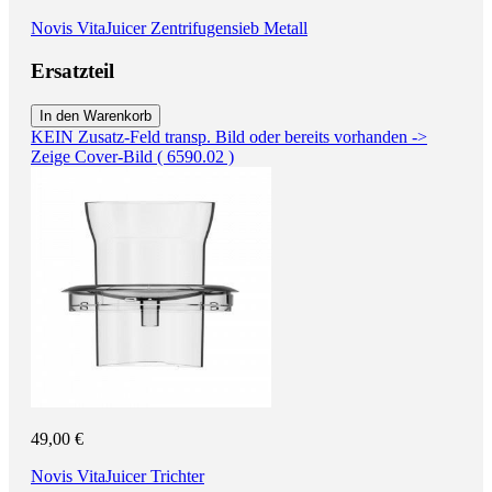
Novis VitaJuicer Zentrifugensieb Metall
Ersatzteil
In den Warenkorb
KEIN Zusatz-Feld transp. Bild oder bereits vorhanden ->
Zeige Cover-Bild ( 6590.02 )
49,00 €
Novis VitaJuicer Trichter