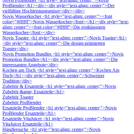
Novis ProBlender
<h1 style="text-align: center;">Novis
ProBlender</h1><div><div style="text-align: center;">Der
vielfältige Hochleistungsmixer</div></div>
Novis Wasserkocher
<h1 style="text-align: center;"><font
color="#ffffff">Novis Wasserkocher</font></h1><div style="text-
align: center;"><font color="#ffffff">Die erstklassigen
Wasserkocher</font></div>
Novis Toaster
<h1 style="text-align: center;">Novis Toaster</h1>
<div style="text-align: center;">Die design-prämierten
Toaster</div>
Novis Promotion Bundles
<h1 style="text-align: center;">Novis
Promotion Bundles</h1><div style="text-align: center;">Die
interessanten Angebote</div>
Kochen am Tisch
<h1 style="text-align: center;">Kochen Am
Tisch</h1><div style="text-align: center;">Schweizer
Tradition</div>
Zubehör & Ersatzteile
<h1 style="text-align: center;">Novis
Zubehör &amp; Ersatzteile</h1>
Zubehör Toaster
Zubehör ProBlender
Ersatzteile ProBlender
<h1 style="text-align: center;">Novis
ProBlender Ersatzteile</h1>
Ersatzteile VitaJuicer
<h1 style="text-align: center;">Novis
VitaJuicer Ersatzteile</h1>
Händlersuche
<h1 style="text-align: center;">Novis