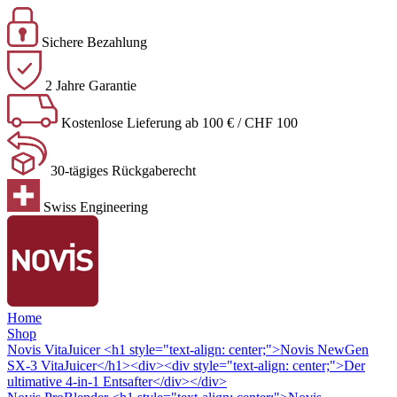
Sichere Bezahlung
2 Jahre Garantie
Kostenlose Lieferung ab 100 € / CHF 100
30-tägiges Rückgaberecht
Swiss Engineering
Home
Shop
Novis VitaJuicer
<h1 style="text-align: center;">Novis NewGen
SX-3 VitaJuicer</h1><div><div style="text-align: center;">Der
ultimative 4-in-1 Entsafter</div></div>